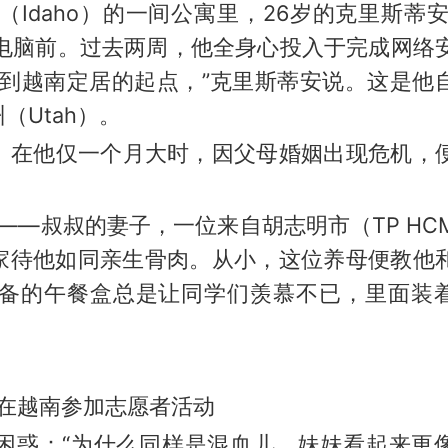
Idaho）的一间公寓里，26岁的克里斯蒂安
专注地坐在电脑前。过去两周，他全身心投入于完成网络
回到越南定居的起点，”克里斯蒂安说。这是他
Utah）。
。在他仅一个月大时，因父母婚姻出现危机，
g）——叔叔的妻子，一位来自胡志明市（TP HC
家待他如同亲生骨肉。从小，这位养母便教他
备的午餐盒总是让同学们羡慕不已，里面装
。
年在越南参加志愿者活动
困惑：“为什么同样是混血儿，妹妹看起来更