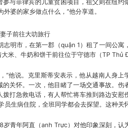
曾参与菲律宾的儿童贫困项目，祖父则在纽约
为外婆的家乡做点什么，”他分享道。
的妻子前往大叻旅行
胡志明市，在第一郡（quận 1）租了一间公寓
米、牛奶和饼干前往位于守德市（TP Thủ Đ
。
多，”他说。克里斯蒂安表示，他从越南人身上
诚的关怀。一次，他目睹了一场交通事故。伤
人拨打急救电话，有人帮忙将车推到路边安慰
有学员生病住院，全班同学都会去探望。这种关
岁青年阿直（anh Trực）对他印象深刻，认