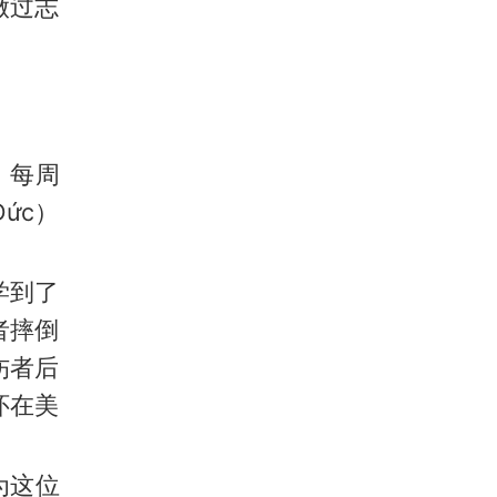
做过志
，每周
ức）
学到了
者摔倒
伤者后
怀在美
为这位