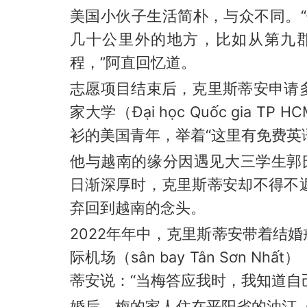
美国小伙子生活简朴，与众不同。“
几十公里外的地方，比如从第九郡（q
程，”阿直回忆道。
志愿项目结束后，克里斯蒂安申请
家大学（Đại học Quốc gia
衫的美国青年，举着“这里有免费英
他与越南的缘分因遇见大三学生郭氏梅
日渐深厚时，克里斯蒂安却不得不
弃回到越南的念头。
2022年年中，克里斯蒂安带着结
际机场（sân bay Tân Sơn
蒂安说：“当梅答应我时，我知道自
婚后，梅的家人住在平阳省的油汀（B