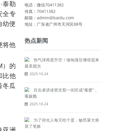
·泰勒
电话：微信70411382
传真：70411382
安全专
邮箱：admin@baidu.com
自幼便
地址：广东省广州市天河区88号
热点新闻
便将他
热气球再度升空！缅甸蒲甘佛塔迎来
M）的
最美观光
2025-10-24
和比他
着冬瓜
目击者讲述密支那一街区成“毒窝”，
毒贩瘾
2025-10-24
为了仰光人每天吃个蛋，敏昂莱大将
算了笔账
像亚洲