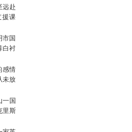
至远赴
支援课
明市国
黑裤白衬
的感情
从未放
山一国
。克里斯
一家英