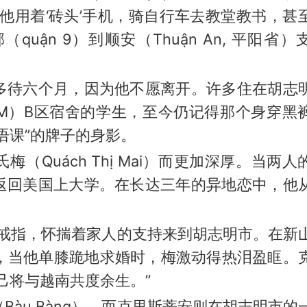
他用着‘砖头’手机，骑自行车去教堂教书，甚
uận 9）到顺安（Thuận An, 平阳省）
多待六个月，因为他不愿离开。许多住在胡志
 TP HCM）B区宿舍的学生，至今仍记得那个身穿
语课”的牌子的身影。
（Quách Thị Mai）而更加深厚。当两人
返回美国上大学。在长达三年的异地恋中，他
婚戒指，怀揣着家人的支持来到胡志明市。在新
 Nhất），当他单膝跪地求婚时，梅激动得热泪盈眶
己将与越南共度余生。”
àu Bàng），而克里斯蒂安则在胡志明市的