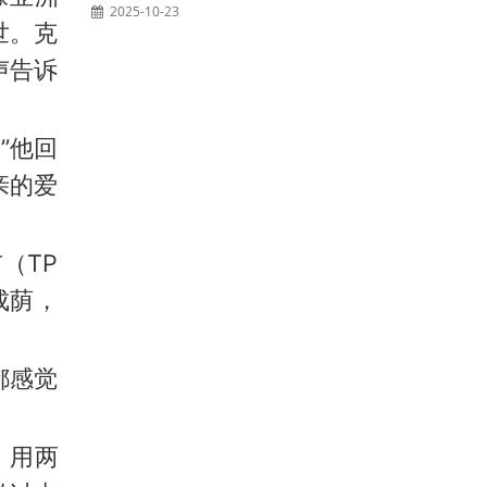
2025-10-23
世。克
声告诉
”他回
亲的爱
（TP
成荫，
都感觉
，用两