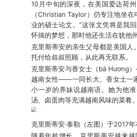
10月中旬的深夜，在美国爱达荷州（
（Christian Taylor）仍
业的硕士论文。“这张文凭将是我
怀揣的梦想，那时他还生活在犹他州（
克里斯蒂安的亲生父母都是美国人
托付给叔叔照顾，从此再无联系。
克里斯蒂安与香女士（bà Hươn
越南女性——一同长大。香女士一
小一岁的养妹说越南语。她为他准
汤、卤蛋肉等充满越南风味的菜肴
克里斯蒂安·泰勒（左图）于2017
随着年龄增长，克里斯蒂安越来越